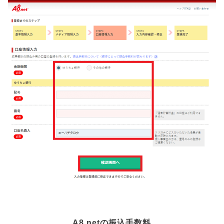
A8.
net
の振込手数料