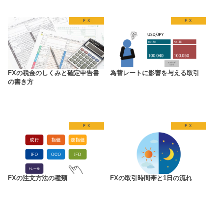
ＦＸ
ＦＸ
FXの税金のしくみと確定申告書
為替レートに影響を与える取引
の書き方
ＦＸ
ＦＸ
FXの注文方法の種類
FXの取引時間帯と1日の流れ